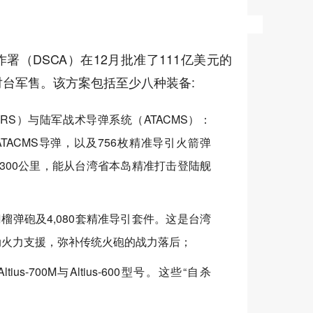
署（DSCA）在12月批准了111亿美元的
台军售。该方案包括至少八种装备:
RS）与陆军战术导弹系统（ATACMS）：
枚ATACMS导弹，以及756枚精准导引火箭弹
达300公里，能从台湾省本岛精准打击登陆舰
门榴弹砲及4,080套精准导引套件。这是台湾
动火力支援，弥补传统火砲的战力落后；
ius-700M与Altius-600型号。这些“自杀
；