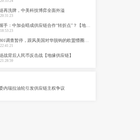
20:35:24
链再洗牌，中美科技博弈全面外溢
20:31:23
八年后再握手：中加会晤成供应链合作“转折点”？【地缘供应链】
18:53:23
美国对华301调查暂停，跟风美国对华脱钩的欧盟懵圈？【地缘供应链】
22:41:21
链战背后人民币反击战【地缘供应链】
21:28:59
委内瑞拉油轮引发供应链主权争议