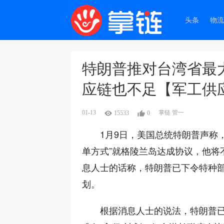
头条
物流
特朗普推对台湾省最
应链也不足【军工供
01-13
掌链 管一
15533
0
1月9日，美国总统特朗普声称
单方式”就格陵兰岛达成协议，他将
息人士的话称，特朗普已下令特种部
划。
根据消息人士的说法，特朗普已