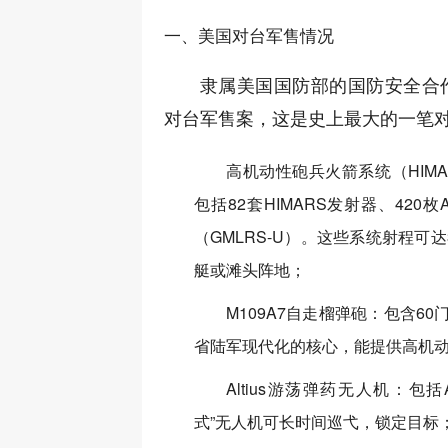
一、美国对台军售情况
隶属美国国防部的国防安全合作
对台军售案，这是史上最大的一笔对
高机动性砲兵火箭系统（HIMA
包括82套HIMARS发射器、420
（GMLRS-U）。这些系统射程可
艇或滩头阵地；
M109A7自走榴弹砲：包含60
省陆军现代化的核心，能提供高机
Altius游荡弹药无人机：包括Alt
式”无人机可长时间巡弋，锁定目标