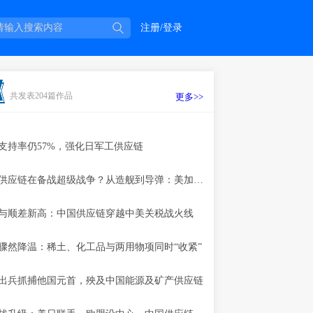
注册/登录
共发表204篇作品
更多>>
支持率仍57%，强化日军工供应链
美国军工供应链在备战超级战争？从造舰到导弹：美加快军工补链强链
与顺差新高：中国供应链穿越中美关税战火线
骤然降温：稀土、化工品与两用物项同时“收紧”
出兵抓捕他国元首，殃及中国能源及矿产供应链