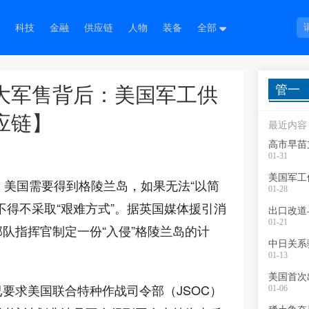
科技
金融
供应链
人物
装备
全部
管一
大军售背后：美国军工供
应链】
最近内容
高市早苗
01-31
，美国需要得到格陵兰岛，如果无法“以简
01-28
不得不采取“艰难方式”。据英国媒体援引消
出口改道
01-21
队指挥官制定一份“入侵”格陵兰岛的计
中日关系
01-13
美国首次
要求美国联合特种作战司令部（JSOC）
01-06