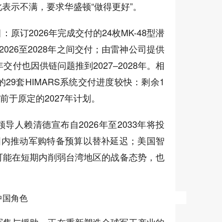
表示不满，要求华盛顿“做得更好”。
原订2026年完成交付的24枚MK-48型潜
026至2028年之间交付；由雷神公司提供
6年交付也因供链问题推到2027–2028年。相
的29套HIMARS系统交付进度较快：剩余1
前于原定的2027年计划。
导人赖清德宣布自2026年至2033年将投
国内推动军购特备预算以替补延迟；美国智
可能在短期内削弱台湾地区的战备态势，也
。
中国角色
军售与援助，正在重新塑造全球军工产业的