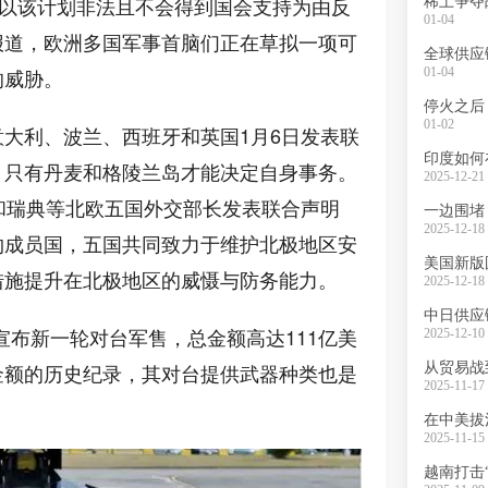
议以该计划非法且不会得到国会支持为由反
01-04
报道，欧洲多国军事首脑们正在草拟一项可
全球供应
的威胁。
01-04
01-02
大利、波兰、西班牙和英国1月6日发表联
印度如何
，只有丹麦和格陵兰岛才能决定自身事务。
2025-12-21 
和瑞典等北欧五国外交部长发表联合声明
2025-12-18 
约成员国，五国共同致力于维护北极地区安
美国新版
措施提升在北极地区的威慑与防务能力。
2025-12-18 
中日供应
府宣布新一轮对台军售，总金额高达111亿美
2025-12-10 
金额的历史纪录，其对台提供武器种类也是
从贸易战
2025-11-17 
在中美拔
2025-11-15 