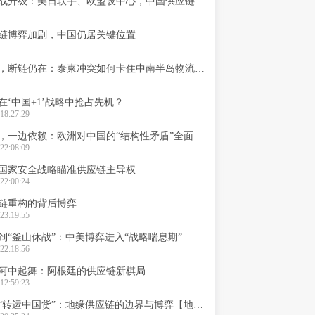
稀土争夺战升级：美日联手、欧盟设中心，中国供应链被盯上
链博弈加剧，中国仍居关键位置
停火之后，断链仍在：泰柬冲突如何卡住中南半岛物流要害
在‘中国+1’战略中抢占先机？
18:27:29
一边围堵，一边依赖：欧洲对中国的“结构性矛盾”全面暴露
22:08:09
国家安全战略瞄准供应链主导权
22:00:24
链重构的背后博弈
23:19:55
到“釜山休战”：中美博弈进入“战略喘息期”
22:18:56
河中起舞：阿根廷的供应链新棋局
12:59:23
越南打击“转运中国货”：地缘供应链的边界与博弈【地缘供应链】