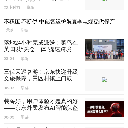
0箱平谷大桃
22小时前
掌链
不积压 不断供 中储智运护航夏季电煤稳供保产
1天前
掌链
落地24小时完成派送！菜鸟在
英国以“关仓一体”提速跨境时
效
08-04
掌链
三伏天避暑游！京东快递升级
文旅保障，景区村镇上门取
送，机场车站行李直送
08-03
掌链
装备好，用户体验才是真的好
——京东外卖发布AI智能头盔
08-03
掌链