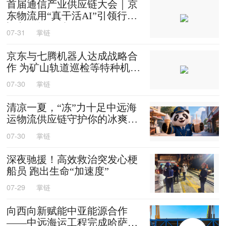
首届通信产业供应链大会｜京
东物流用“真干活AI”引领行业
迈入智能化时代
07-31
掌链
京东与七腾机器人达成战略合
作 为矿山轨道巡检等特种机器
人提供售后维修等服务
07-30
掌链
清凉一夏，“冻”力十足中远海
运物流供应链守护你的冰爽夏
天
07-30
掌链
深夜驰援！高效救治突发心梗
船员 跑出生命“加速度”
07-29
掌链
向西向新赋能中亚能源合作
——中远海运工程完成哈萨克