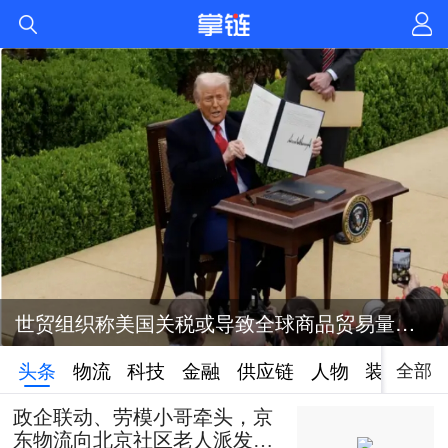
世贸组织称美国关税或导致全球商品贸易量萎缩1%
全部
头条
物流
科技
金融
供应链
人物
装备
政企联动、劳模小哥牵头，京
东物流向北京社区老人派发50