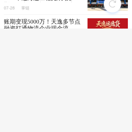
斯坦阿克套燃机项目首批大件
07-28
掌链
设备跨境发运
账期变现5000万！天逸多节点
融资打通物流企业现金流
07-28
掌链
全国首创！“无人车+地铁”同
城配送新模式落地深圳
07-28
掌链
苏商银行荣获亚洲银行家“中
国最佳贸易和供应链金融银行
（数字银行）”奖项
07-28
掌链
战台风、抢船期、破纪录，广
西中远海运物流护航692台国
产整车高效出口中东
07-27
卢静