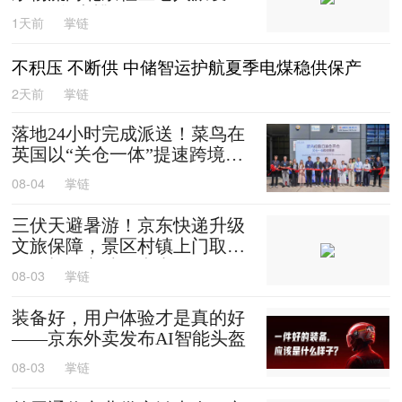
0箱平谷大桃
1天前
掌链
不积压 不断供 中储智运护航夏季电煤稳供保产
2天前
掌链
落地24小时完成派送！菜鸟在
英国以“关仓一体”提速跨境时
效
08-04
掌链
三伏天避暑游！京东快递升级
文旅保障，景区村镇上门取
送，机场车站行李直送
08-03
掌链
装备好，用户体验才是真的好
——京东外卖发布AI智能头盔
08-03
掌链