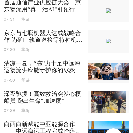
首届通信产业供应链大会｜京
东物流用“真干活AI”引领行业
迈入智能化时代
07-31
掌链
京东与七腾机器人达成战略合
作 为矿山轨道巡检等特种机器
人提供售后维修等服务
07-30
掌链
清凉一夏，“冻”力十足中远海
运物流供应链守护你的冰爽夏
天
07-30
掌链
深夜驰援！高效救治突发心梗
船员 跑出生命“加速度”
07-29
掌链
向西向新赋能中亚能源合作
——中远海运工程完成哈萨克