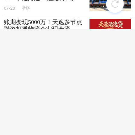
斯坦阿克套燃机项目首批大件
07-28
掌链
设备跨境发运
账期变现5000万！天逸多节点
融资打通物流企业现金流
07-28
掌链
全国首创！“无人车+地铁”同
城配送新模式落地深圳
07-28
掌链
苏商银行荣获亚洲银行家“中
国最佳贸易和供应链金融银行
（数字银行）”奖项
07-28
掌链
战台风、抢船期、破纪录，广
西中远海运物流护航692台国
产整车高效出口中东
07-27
卢静