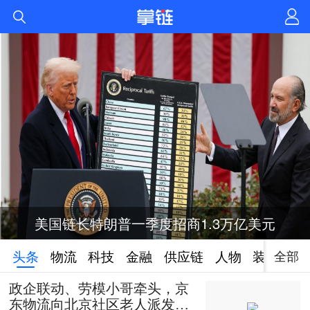
美国链长特朗普一季度招商1.3万亿美元
全部
头条
物流
科技
金融
供应链
人物
装备
政企联动、劳模小哥牵头，京
东物流向北京社区老人派发50