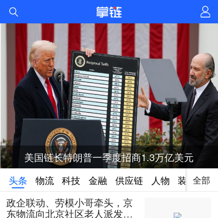
美国链长特朗普一季度招商1.3万亿美元
全部
头条
物流
科技
金融
供应链
人物
装备
政企联动、劳模小哥牵头，京
东物流向北京社区老人派发50