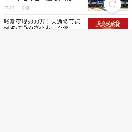
斯坦阿克套燃机项目首批大件
07-28
掌链
设备跨境发运
账期变现5000万！天逸多节点
融资打通物流企业现金流
07-28
掌链
全国首创！“无人车+地铁”同
城配送新模式落地深圳
07-28
掌链
苏商银行荣获亚洲银行家“中
国最佳贸易和供应链金融银行
（数字银行）”奖项
07-28
掌链
战台风、抢船期、破纪录，广
西中远海运物流护航692台国
产整车高效出口中东
07-27
卢静