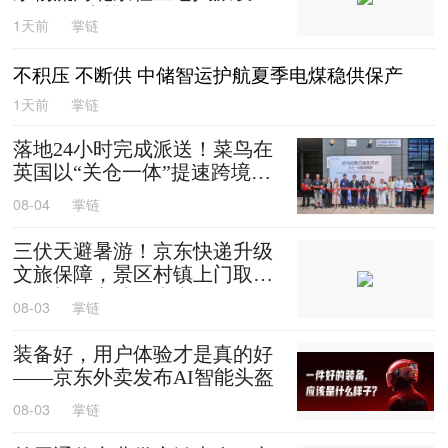
0箱平谷大桃
1天前
掌链
不积压 不断供 中储智运护航夏季电煤稳供保产
1天前
掌链
落地24小时完成派送！菜鸟在
英国以“关仓一体”提速跨境时
效
08-04
掌链
三伏天避暑游！京东快递升级
文旅保障，景区村镇上门取
送，机场车站行李直送
08-03
掌链
装备好，用户体验才是真的好
——京东外卖发布AI智能头盔
08-03
掌链