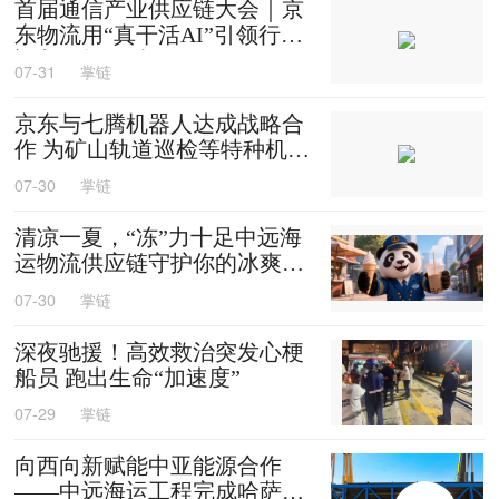
首届通信产业供应链大会｜京
东物流用“真干活AI”引领行业
迈入智能化时代
07-31
掌链
京东与七腾机器人达成战略合
作 为矿山轨道巡检等特种机器
人提供售后维修等服务
07-30
掌链
清凉一夏，“冻”力十足中远海
运物流供应链守护你的冰爽夏
天
07-30
掌链
深夜驰援！高效救治突发心梗
船员 跑出生命“加速度”
07-29
掌链
向西向新赋能中亚能源合作
——中远海运工程完成哈萨克