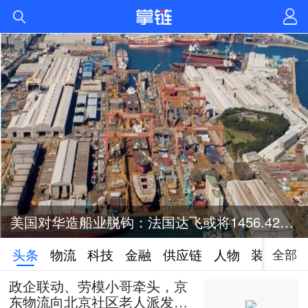
美国对华造船业脱钩：法国达飞或将1456.42亿元投资美国造船业
全部
头条
物流
科技
金融
供应链
人物
装备
政企联动、劳模小哥牵头，京
东物流向北京社区老人派发50