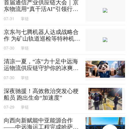
首届通信产业供应链大会｜京
东物流用“真干活AI”引领行业
迈入智能化时代
07-31
掌链
京东与七腾机器人达成战略合
作 为矿山轨道巡检等特种机器
人提供售后维修等服务
07-30
掌链
清凉一夏，“冻”力十足中远海
运物流供应链守护你的冰爽夏
天
07-30
掌链
深夜驰援！高效救治突发心梗
船员 跑出生命“加速度”
07-29
掌链
向西向新赋能中亚能源合作
——中远海运工程完成哈萨克