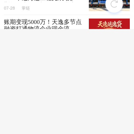
斯坦阿克套燃机项目首批大件
07-28
掌链
设备跨境发运
账期变现5000万！天逸多节点
融资打通物流企业现金流
07-28
掌链
全国首创！“无人车+地铁”同
城配送新模式落地深圳
07-28
掌链
苏商银行荣获亚洲银行家“中
国最佳贸易和供应链金融银行
（数字银行）”奖项
07-28
掌链
战台风、抢船期、破纪录，广
西中远海运物流护航692台国
产整车高效出口中东
07-27
卢静