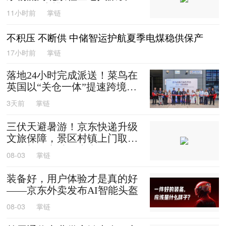
0箱平谷大桃
11小时前
掌链
不积压 不断供 中储智运护航夏季电煤稳供保产
17小时前
掌链
落地24小时完成派送！菜鸟在
英国以“关仓一体”提速跨境时
效
3天前
掌链
三伏天避暑游！京东快递升级
文旅保障，景区村镇上门取
送，机场车站行李直送
08-03
掌链
装备好，用户体验才是真的好
——京东外卖发布AI智能头盔
08-03
掌链