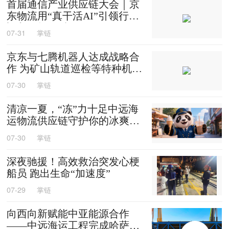
首届通信产业供应链大会｜京
东物流用“真干活AI”引领行业
迈入智能化时代
07-31
掌链
京东与七腾机器人达成战略合
作 为矿山轨道巡检等特种机器
人提供售后维修等服务
07-30
掌链
清凉一夏，“冻”力十足中远海
运物流供应链守护你的冰爽夏
天
07-30
掌链
深夜驰援！高效救治突发心梗
船员 跑出生命“加速度”
07-29
掌链
向西向新赋能中亚能源合作
——中远海运工程完成哈萨克