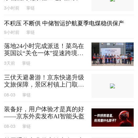
0箱平谷大桃
3小时前
掌链
不积压 不断供 中储智运护航夏季电煤稳供保产
9小时前
掌链
落地24小时完成派送！菜鸟在
英国以“关仓一体”提速跨境时
效
3天前
掌链
三伏天避暑游！京东快递升级
文旅保障，景区村镇上门取
送，机场车站行李直送
08-03
掌链
装备好，用户体验才是真的好
——京东外卖发布AI智能头盔
08-03
掌链