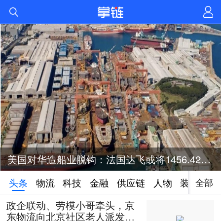
美国对华造船业脱钩：法国达飞或将1456.42亿元投资美国造船业
全部
头条
物流
科技
金融
供应链
人物
装备
政企联动、劳模小哥牵头，京
东物流向北京社区老人派发50