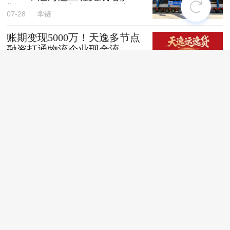
斯坦阿克套燃机项目首批大件
07-28
掌链
设备跨境发运
账期变现5000万！天逸多节点
融资打通物流企业现金流
07-28
掌链
全国首创！“无人车+地铁”同
城配送新模式落地深圳
07-28
掌链
苏商银行荣获亚洲银行家“中
国最佳贸易和供应链金融银行
（数字银行）”奖项
07-28
掌链
战台风、抢船期、破纪录，广
西中远海运物流护航692台国
产整车高效出口中东
07-27
卢静