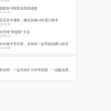
22:06:07
税政策与制造业回流成效
17:03:34
定京东方侵权，建议实施14年进口禁令
18:50:36
30万吨“美套阿”大豆
20:09:22
分中国卡车车型，涉东风一起等四品牌12款车
21:36:08
韩国总统李在明：一边寻求扩大对华贸易，一边配合美国对华供应链封锁