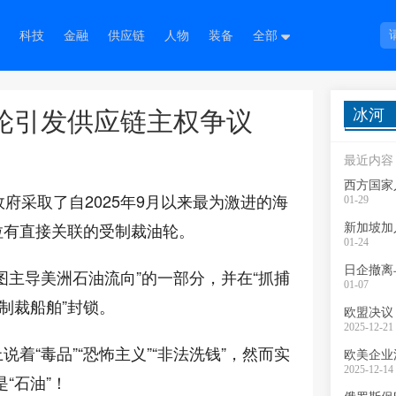
科技
金融
供应链
人物
装备
全部
冰河
轮引发供应链主权争议
最近内容
西方国家
府采取了自2025年9月以来最为激进的海
01-29
拉有直接关联的受制裁油轮。
新加坡加入
01-24
日企撤离
图主导美洲石油流向”的一部分，并在“抓捕
01-07
制裁船舶”封锁。
欧盟决议
2025-12-21 
着“毒品”“恐怖主义”“非法洗钱”，然而实
欧美企业
2025-12-14 
是“石油”！