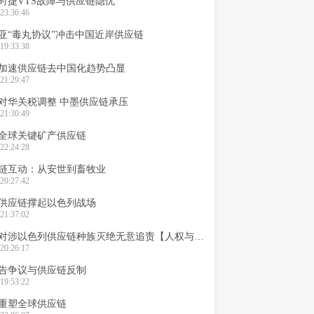
时捷VTS故障与供应链隐忧
23:36:46
亚“毒丸协议”冲击中国近岸供应链
19:33:38
加速供应链去中国化趋势凸显
21:29:47
对华关税调整 中墨供应链承压
21:30:49
全球关键矿产供应链
22:24:28
链互动：从安世到畜牧业
20:27:42
供应链撑起以色列战场
21:37:02
德国欧盟对涉以色列供应链种族灭绝无意追责【人权与供应链】
20:26:17
告争议与供应链反制
19:53:22
重塑全球供应链