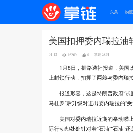
头条
物流
美国扣押委内瑞拉油
01-13
掌链 冰河
16269
0
1月8日，据路透社报道，美国政
上封锁行动，扣押了两艘与委内瑞
报道形容，这是特朗普政府“试
马杜罗”后升级对进出委内瑞拉的“受
美国对委内瑞拉近期的举动嘴上说
际行动却处处针对着“石油”“石油”还