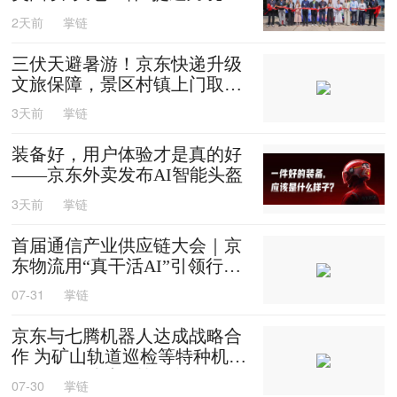
效
2天前
掌链
三伏天避暑游！京东快递升级
文旅保障，景区村镇上门取
送，机场车站行李直送
3天前
掌链
装备好，用户体验才是真的好
——京东外卖发布AI智能头盔
3天前
掌链
首届通信产业供应链大会｜京
东物流用“真干活AI”引领行业
迈入智能化时代
07-31
掌链
京东与七腾机器人达成战略合
作 为矿山轨道巡检等特种机器
人提供售后维修等服务
07-30
掌链