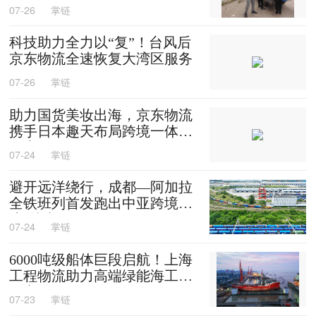
保供
07-26
掌链
科技助力全力以“复”！台风后
京东物流全速恢复大湾区服务
07-26
掌链
助力国货美妆出海，京东物流
携手日本趣天布局跨境一体化
供应链
07-24
掌链
避开远洋绕行，成都—阿加拉
全铁班列首发跑出中亚跨境物
流“快车道”
07-24
掌链
6000吨级船体巨段启航！上海
工程物流助力高端绿能海工装
备交付
07-23
掌链