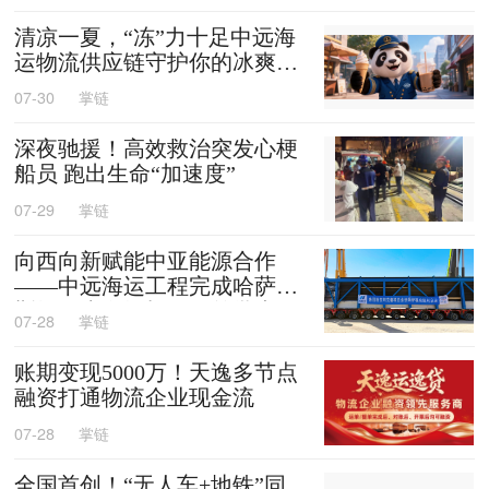
清凉一夏，“冻”力十足中远海
运物流供应链守护你的冰爽夏
天
07-30
掌链
深夜驰援！高效救治突发心梗
船员 跑出生命“加速度”
07-29
掌链
向西向新赋能中亚能源合作
——中远海运工程完成哈萨克
斯坦阿克套燃机项目首批大件
07-28
掌链
设备跨境发运
账期变现5000万！天逸多节点
融资打通物流企业现金流
07-28
掌链
全国首创！“无人车+地铁”同