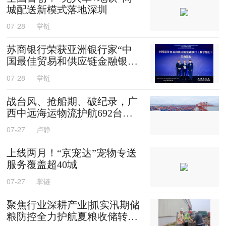
城配送新模式落地深圳
07-28
掌链
苏商银行荣获亚洲银行家“中
国最佳贸易和供应链金融银行
（数字银行）”奖项
07-28
掌链
战台风、抢船期、破纪录，广
西中远海运物流护航692台国
产整车高效出口中东
07-27
卢静
上线两月！“京宠达”宠物专送
服务覆盖超40城
07-27
掌链
聚焦行业深耕产业|抓实汛期储
粮防控全力护航夏粮收储转运