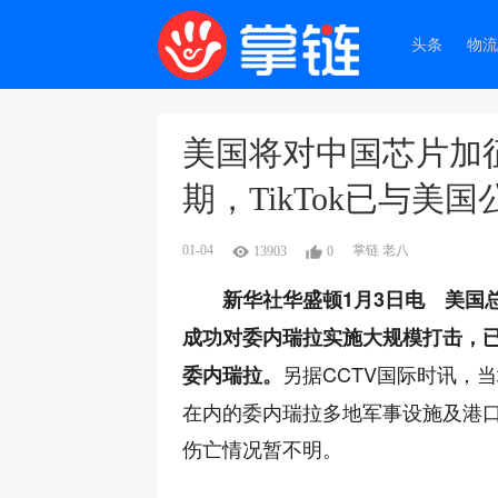
头条
物流
美国将对中国芯片加征
期，TikTok已与美
01-04
掌链 老八
13903
0
新华社华盛顿1月3日电 美国
成功对委内瑞拉实施大规模打击，
另据CCTV国际时讯，
委内瑞拉。
在内的委内瑞拉多地军事设施及港
伤亡情况暂不明。