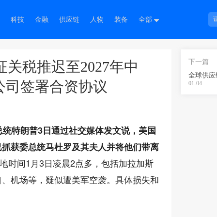
科技
金融
供应链
人物
装备
全部
下一篇
关税推迟至2027年中
全球供应
国公司签署合资协议
01-04
总统特朗普3日通过社交媒体发文说，美国
已抓获委总统马杜罗及其夫人并将他们带离
当地时间1月3日凌晨2点多，包括加拉加斯
口、机场等，疑似遭美军空袭。具体损失和