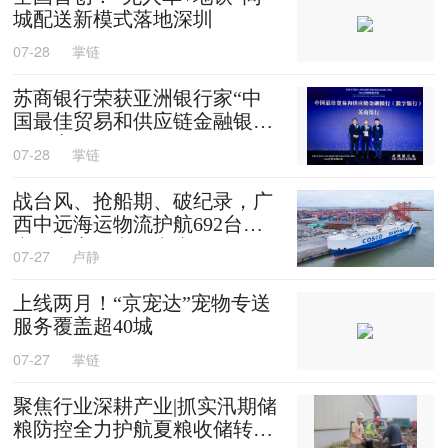
城配送新模式落地深圳
07-28
掌链
苏商银行荣获亚洲银行家“中
国最佳贸易和供应链金融银行
（数字银行）”奖项
07-28
掌链
战台风、抢船期、破纪录，广
西中远海运物流护航692台国
产整车高效出口中东
07-27
卢静
上线两月！“京宠达”宠物专送
服务覆盖超40城
07-27
掌链
聚焦行业深耕产业|抓实汛期储
粮防控全力护航夏粮收储转运