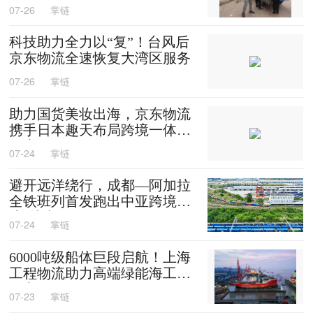
保供
07-26
掌链
科技助力全力以“复”！台风后
京东物流全速恢复大湾区服务
07-26
掌链
助力国货美妆出海，京东物流
携手日本趣天布局跨境一体化
供应链
07-24
掌链
避开远洋绕行，成都—阿加拉
全铁班列首发跑出中亚跨境物
流“快车道”
07-24
掌链
6000吨级船体巨段启航！上海
工程物流助力高端绿能海工装
备交付
07-23
掌链