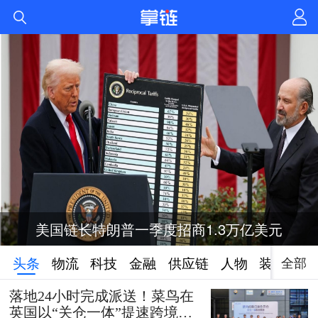
美国链长特朗普一季度招商1.3万亿美元
全部
头条
物流
科技
金融
供应链
人物
装备
落地24小时完成派送！菜鸟在
英国以“关仓一体”提速跨境时