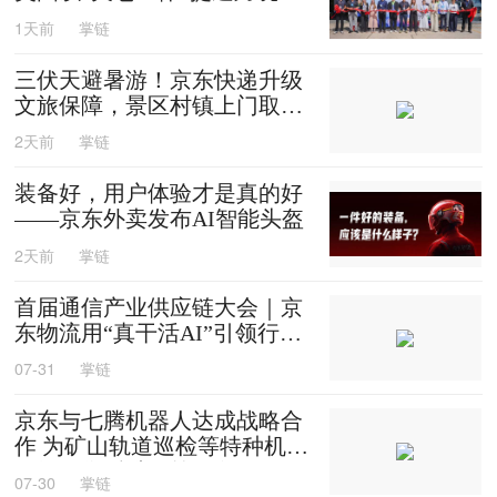
效
1天前
掌链
三伏天避暑游！京东快递升级
文旅保障，景区村镇上门取
送，机场车站行李直送
2天前
掌链
装备好，用户体验才是真的好
——京东外卖发布AI智能头盔
2天前
掌链
首届通信产业供应链大会｜京
东物流用“真干活AI”引领行业
迈入智能化时代
07-31
掌链
京东与七腾机器人达成战略合
作 为矿山轨道巡检等特种机器
人提供售后维修等服务
07-30
掌链