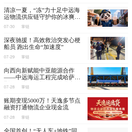
清凉一夏，“冻”力十足中远海
运物流供应链守护你的冰爽夏
天
07-30
掌链
深夜驰援！高效救治突发心梗
船员 跑出生命“加速度”
07-29
掌链
向西向新赋能中亚能源合作
——中远海运工程完成哈萨克
斯坦阿克套燃机项目首批大件
07-28
掌链
设备跨境发运
账期变现5000万！天逸多节点
融资打通物流企业现金流
07-28
掌链
全国首创！“无人车+地铁”同