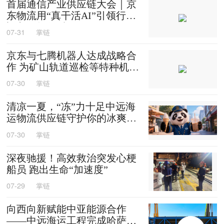
首届通信产业供应链大会｜京
东物流用“真干活AI”引领行业
迈入智能化时代
07-31
掌链
京东与七腾机器人达成战略合
作 为矿山轨道巡检等特种机器
人提供售后维修等服务
07-30
掌链
清凉一夏，“冻”力十足中远海
运物流供应链守护你的冰爽夏
天
07-30
掌链
深夜驰援！高效救治突发心梗
船员 跑出生命“加速度”
07-29
掌链
向西向新赋能中亚能源合作
——中远海运工程完成哈萨克