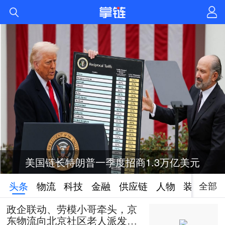
美国链长特朗普一季度招商1.3万亿美元
全部
头条
物流
科技
金融
供应链
人物
装备
政企联动、劳模小哥牵头，京
东物流向北京社区老人派发50