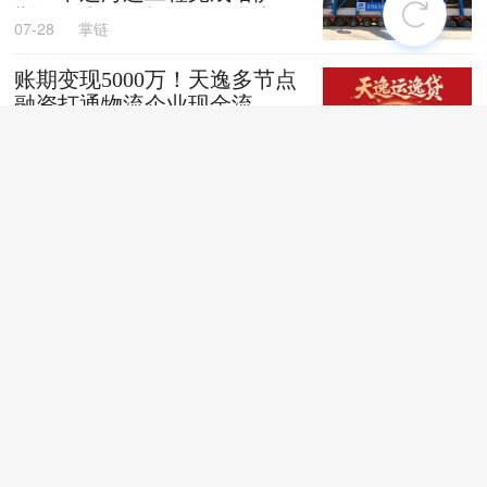
斯坦阿克套燃机项目首批大件
07-28
掌链
设备跨境发运
账期变现5000万！天逸多节点
融资打通物流企业现金流
07-28
掌链
全国首创！“无人车+地铁”同
城配送新模式落地深圳
07-28
掌链
苏商银行荣获亚洲银行家“中
国最佳贸易和供应链金融银行
（数字银行）”奖项
07-28
掌链
战台风、抢船期、破纪录，广
西中远海运物流护航692台国
产整车高效出口中东
07-27
卢静