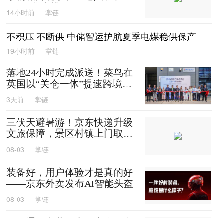
0箱平谷大桃
14小时前
掌链
不积压 不断供 中储智运护航夏季电煤稳供保产
19小时前
掌链
落地24小时完成派送！菜鸟在
英国以“关仓一体”提速跨境时
效
3天前
掌链
三伏天避暑游！京东快递升级
文旅保障，景区村镇上门取
送，机场车站行李直送
08-03
掌链
装备好，用户体验才是真的好
——京东外卖发布AI智能头盔
08-03
掌链