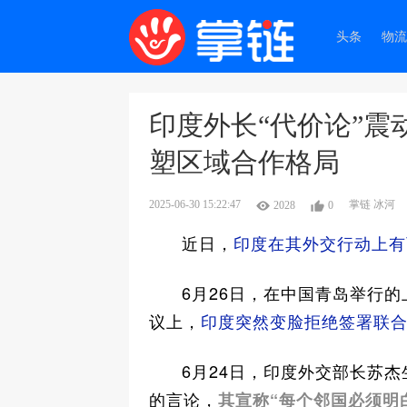
头条
物流
印度外长“代价论”震
塑区域合作格局
2025-06-30 15:22:47
掌链 冰河
2028
0
近日，
印度在其外交行动上有
6月26日，在中国青岛举行
议上，
印度突然变脸拒绝签署联
6月24日，印度外交部长苏
的言论，
其宣称“每个邻国必须明