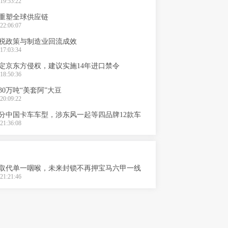
19:53:22
重塑全球供应链
22:06:07
税政策与制造业回流成效
17:03:34
定京东方侵权，建议实施14年进口禁令
18:50:36
30万吨“美套阿”大豆
20:09:22
分中国卡车车型，涉东风一起等四品牌12款车
21:36:08
取代单一咽喉，未来封锁不再押宝马六甲一线
21:21:46