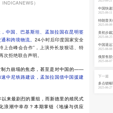
2025-09-21 
INDICANEWS）
中国快递
2025-09-11 
特朗普关
2025-09-09 
天，中国、巴基斯坦、孟加拉国在昆明签
美初步裁
2025-08-25 
交通和跨境物流。
24小时后印度国家安全
中国退运
持上合峰会合作”，上演外长放狠话、特
2025-08-08 
后再次拒绝联合声明。
俄禁售部
2025-08-07 
控制力崩塌的焦虑，甚至是对中国的——
加速中尼铁路建设，孟加拉国借中国援建
下一篇
多点锁喉
2025-06-27 
7年以来最剧烈的重组，而新德里的殖民式
极化浪潮中幸存？本期掌链《地缘与供应