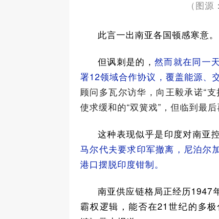
（图源：
此言一出南亚各国顿感寒意。
但讽刺是的，
然而就在同一
署12领域合作协议，覆盖能源、
顾问多瓦尔访华，向王毅承诺“支
使求缓和的“双簧戏”，但临到最
这种表现似乎是印度对南亚
马尔代夫要求印军撤离，尼泊尔
港口摆脱印度钳制。
南亚供应链格局正经历194
霸权逻辑，能否在21世纪的多