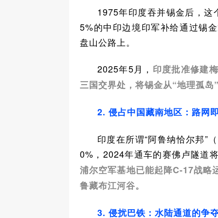
1975年印度吞并锡金后，
5%的中印边境印军补给通过锡
盘山公路上。
2025年5月，
印度批准修建梅
三国交界处，将锡金从“地理孤岛
2. 侵占中国藏南地区：路网
印度在所谓“阿鲁纳恰尔邦”
0%，2024年通车的赛佛卢隧道
浦尔空军基地已能起降C-17战
鲁藏布江河谷。
3. 侵扰巴铁：水陆通道的争