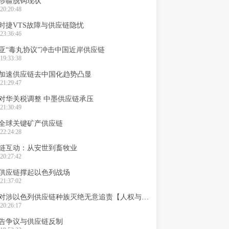
涉疆脱钩现状
20:20:48
时捷VTS故障与供应链隐忧
23:36:46
亚“毒丸协议”冲击中国近岸供应链
19:33:38
加速供应链去中国化趋势凸显
21:29:47
对华关税调整 中墨供应链承压
21:30:49
全球关键矿产供应链
22:24:28
链互动：从安世到畜牧业
20:27:42
供应链撑起以色列战场
21:37:02
德国欧盟对涉以色列供应链种族灭绝无意追责【人权与供应链】
20:26:17
告争议与供应链反制