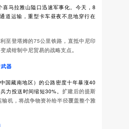
这个喜马拉雅山隘口迅速军事化。今天，8
金通道运输，重型卡车昼夜不息地穿行在
利至登塔姆的75公里铁路，直抵中尼印
”变成钳制中尼贸易的战略支点。
即武器
（中国藏南地区）的公路密度十年暴涨40
将兵力投送时间缩短30%。
扩建后的提斯
略运输机，将战争物资补给半径覆盖整个雅
夺