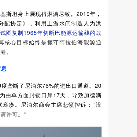
基斯坦身上展现得淋漓尽致。2019年，
分配协定》，利用上游水闸制造人为洪
试图复制1965年切断巴能源运输线的战
其核心目标始终是扼守阿拉伯海能源通
尔港。
窒息
印度垄断了尼泊尔76%的进出口通道。20
”为由单方面封锁口岸17天，导致加德满
底瘫痪。尼泊尔商会主席悲愤控诉：
“没
请许可。”