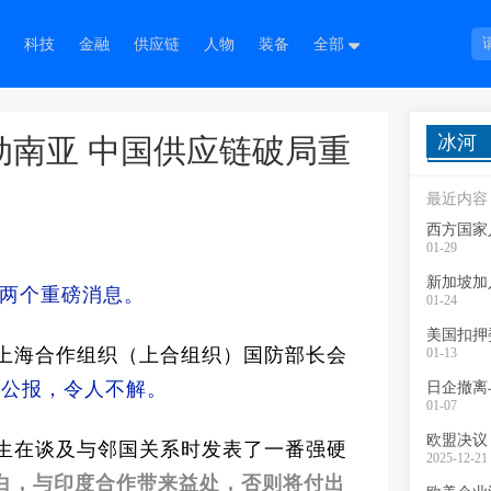
科技
金融
供应链
人物
装备
全部
冰河
动南亚 中国供应链破局重
最近内容
西方国家
01-29
新加坡加入
两个重磅消息。
01-24
美国扣押
的上海合作组织（上合组织）国防部长会
01-13
合公报，令人不解。
日企撤离
01-07
欧盟决议
杰生在谈及与邻国关系时发表了一番强硬
2025-12-21 
白，与印度合作带来益处，否则将付出