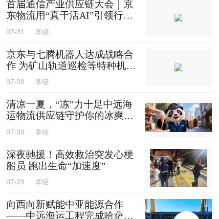
首届通信产业供应链大会｜京
东物流用“真干活AI”引领行业
迈入智能化时代
07-31
掌链
京东与七腾机器人达成战略合
作 为矿山轨道巡检等特种机器
人提供售后维修等服务
07-30
掌链
清凉一夏，“冻”力十足中远海
运物流供应链守护你的冰爽夏
天
07-30
掌链
深夜驰援！高效救治突发心梗
船员 跑出生命“加速度”
07-29
掌链
向西向新赋能中亚能源合作
——中远海运工程完成哈萨克