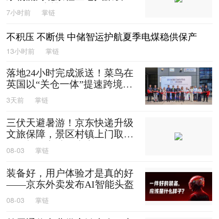
0箱平谷大桃
7小时前
掌链
不积压 不断供 中储智运护航夏季电煤稳供保产
13小时前
掌链
落地24小时完成派送！菜鸟在
英国以“关仓一体”提速跨境时
效
3天前
掌链
三伏天避暑游！京东快递升级
文旅保障，景区村镇上门取
送，机场车站行李直送
08-03
掌链
装备好，用户体验才是真的好
——京东外卖发布AI智能头盔
08-03
掌链