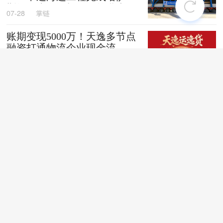
斯坦阿克套燃机项目首批大件
07-28
掌链
设备跨境发运
账期变现5000万！天逸多节点
融资打通物流企业现金流
07-28
掌链
全国首创！“无人车+地铁”同
城配送新模式落地深圳
07-28
掌链
苏商银行荣获亚洲银行家“中
国最佳贸易和供应链金融银行
（数字银行）”奖项
07-28
掌链
战台风、抢船期、破纪录，广
西中远海运物流护航692台国
产整车高效出口中东
07-27
卢静