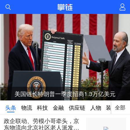
美国链长特朗普一季度招商1.3万亿美元
全部
头条
物流
科技
金融
供应链
人物
装备
政企联动、劳模小哥牵头，京
东物流向北京社区老人派发50