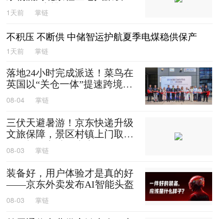
0箱平谷大桃
1天前
掌链
不积压 不断供 中储智运护航夏季电煤稳供保产
1天前
掌链
落地24小时完成派送！菜鸟在
英国以“关仓一体”提速跨境时
效
08-04
掌链
三伏天避暑游！京东快递升级
文旅保障，景区村镇上门取
送，机场车站行李直送
08-03
掌链
装备好，用户体验才是真的好
——京东外卖发布AI智能头盔
08-03
掌链