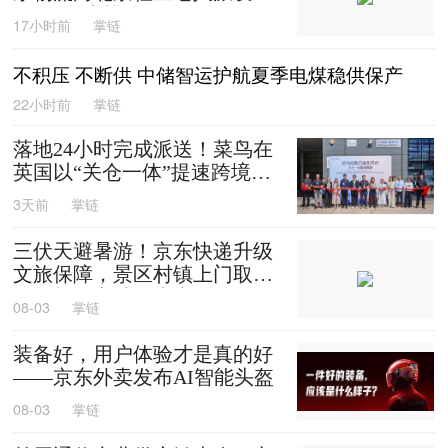
0箱平谷大桃
17小时前
掌链
不积压 不断供 中储智运护航夏季电煤稳供保产
22小时前
掌链
落地24小时完成派送！菜鸟在
英国以“关仓一体”提速跨境时
效
3天前
掌链
三伏天避暑游！京东快递升级
文旅保障，景区村镇上门取
送，机场车站行李直送
08-03
掌链
装备好，用户体验才是真的好
——京东外卖发布AI智能头盔
08-03
掌链