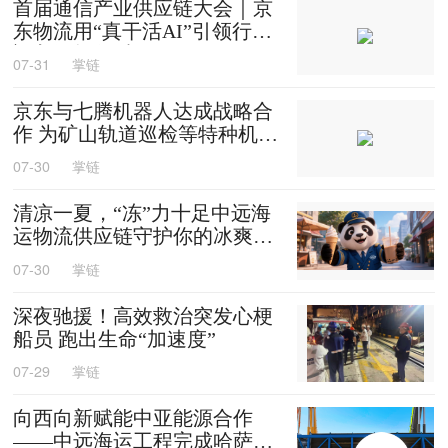
首届通信产业供应链大会｜京
东物流用“真干活AI”引领行业
迈入智能化时代
07-31
掌链
京东与七腾机器人达成战略合
作 为矿山轨道巡检等特种机器
人提供售后维修等服务
07-30
掌链
清凉一夏，“冻”力十足中远海
运物流供应链守护你的冰爽夏
天
07-30
掌链
深夜驰援！高效救治突发心梗
船员 跑出生命“加速度”
07-29
掌链
向西向新赋能中亚能源合作
——中远海运工程完成哈萨克