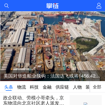
美国对华造船业脱钩：法国达飞或将1456.42亿元投资美国造船业
全部
头条
物流
科技
金融
供应链
人物
装备
政企联动、劳模小哥牵头，京
东物流向北京社区老人派发50