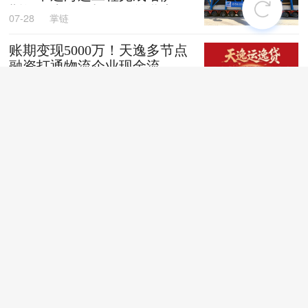
斯坦阿克套燃机项目首批大件
07-28
掌链
设备跨境发运
账期变现5000万！天逸多节点
融资打通物流企业现金流
07-28
掌链
全国首创！“无人车+地铁”同
城配送新模式落地深圳
07-28
掌链
苏商银行荣获亚洲银行家“中
国最佳贸易和供应链金融银行
（数字银行）”奖项
07-28
掌链
战台风、抢船期、破纪录，广
西中远海运物流护航692台国
产整车高效出口中东
07-27
卢静