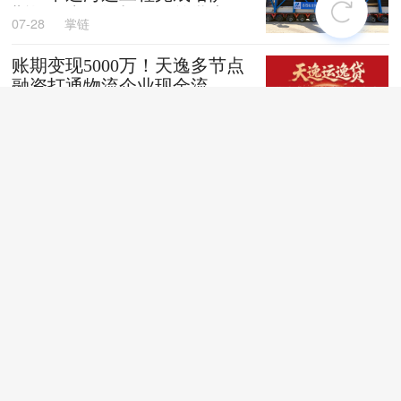
斯坦阿克套燃机项目首批大件
07-28
掌链
设备跨境发运
账期变现5000万！天逸多节点
融资打通物流企业现金流
07-28
掌链
全国首创！“无人车+地铁”同
城配送新模式落地深圳
07-28
掌链
苏商银行荣获亚洲银行家“中
国最佳贸易和供应链金融银行
（数字银行）”奖项
07-28
掌链
战台风、抢船期、破纪录，广
西中远海运物流护航692台国
产整车高效出口中东
07-27
卢静