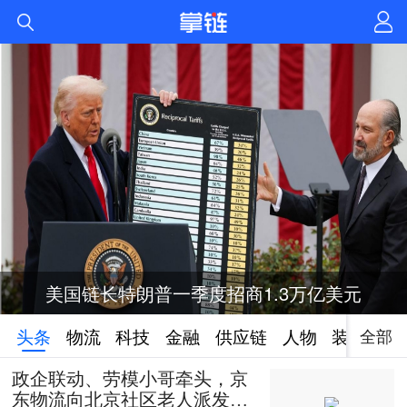
美国链长特朗普一季度招商1.3万亿美元
全部
头条
物流
科技
金融
供应链
人物
装备
政企联动、劳模小哥牵头，京
东物流向北京社区老人派发50