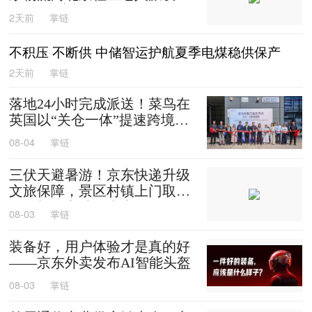
0箱平谷大桃
2天前
掌链
不积压 不断供 中储智运护航夏季电煤稳供保产
2天前
掌链
落地24小时完成派送！菜鸟在
英国以“关仓一体”提速跨境时
效
08-04
掌链
三伏天避暑游！京东快递升级
文旅保障，景区村镇上门取
送，机场车站行李直送
08-03
掌链
装备好，用户体验才是真的好
——京东外卖发布AI智能头盔
08-03
掌链