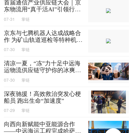
首届通信产业供应链大会｜京
东物流用“真干活AI”引领行业
迈入智能化时代
07-31
掌链
京东与七腾机器人达成战略合
作 为矿山轨道巡检等特种机器
人提供售后维修等服务
07-30
掌链
清凉一夏，“冻”力十足中远海
运物流供应链守护你的冰爽夏
天
07-30
掌链
深夜驰援！高效救治突发心梗
船员 跑出生命“加速度”
07-29
掌链
向西向新赋能中亚能源合作
——中远海运工程完成哈萨克