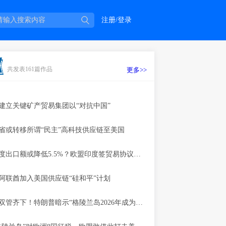
注册/登录
共发表161篇作品
更多>>
建立关键矿产贸易集团以“对抗中国”
省或转移所谓“民主”高科技供应链至美国
中国对印度出口额或降低5.5%？欧盟印度签贸易协议相互取消关税
阿联酋加入美国供应链“硅和平”计划
军事经济双管齐下！特朗普暗示“格陵兰岛2026年成为美国领土”