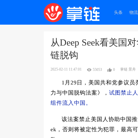
头条
物流
从Deep Seek看
链脱钩
2025-02-11 11:47:01
掌链 景舟
55053
0
1月29日，美国共和党参议员
力与中国脱钩法案》，
试图禁止
组件流入中国。
该法案禁止美国人协助中国推动
ek，否则将被定性为犯罪，最高可