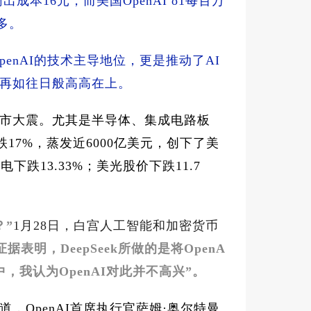
输出成本16元，而美国OpenAI o1每百万
多。
penAI的技术主导地位，更是推动了AI
不再如往日般高高在上。
市大震。尤其是半导体、集成电路板
17%，蒸发近6000亿美元，创下了美
跌13.33%；美光股价下跌11.7
？”
1月28日，白宫人工智能和加密货币
据表明，DeepSeek所做的是将OpenA
，我认为OpenAI对此并不高兴”。
，OpenAI首席执行官萨姆·奥尔特曼