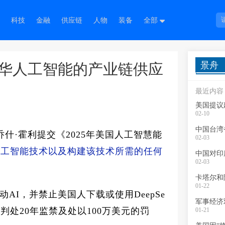
科技
金融
供应链
人物
装备
全部
景舟
美国对华人工智能的产业链供应
最近内容
美国提议
02-10
中国台湾
乔什·霍利提交《2025年美国人工智慧能
02-03
人工智能技术以及构建该技术所需的任何
02-03
卡塔尔和
01-22
AI，并禁止美国人下载或使用DeepSe
判处20年监禁及处以100万美元的罚
01-21