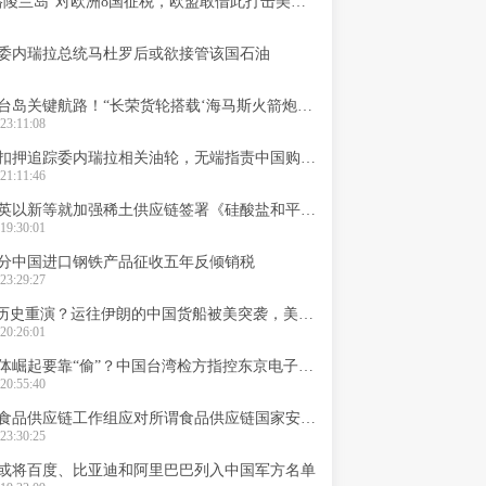
美国因“格陵兰岛”对欧洲8国征税，欧盟敢借此打击美国供应链吗？
委内瑞拉总统马杜罗后或欲接管该国石油
立体封控台岛关键航路！“长荣货轮搭载‘海马斯火箭炮’被中国海警拦截”
23:11:08
美国非法扣押追踪委内瑞拉相关油轮，无端指责中国购买相关石油
21:11:46
美日韩澳英以新等就加强稀土供应链签署《硅酸盐和平宣言》
19:30:01
分中国进口钢铁产品征收五年反倾销税
23:29:27
“银河号”历史重演？运往伊朗的中国货船被美突袭，美霸道行径之手伸长
20:26:01
日本半导体崛起要靠“偷”？中国台湾检方指控东京电子半导体技术窃取
20:55:40
美国成立食品供应链工作组应对所谓食品供应链国家安全威胁
23:30:25
或将百度、比亚迪和阿里巴巴列入中国军方名单