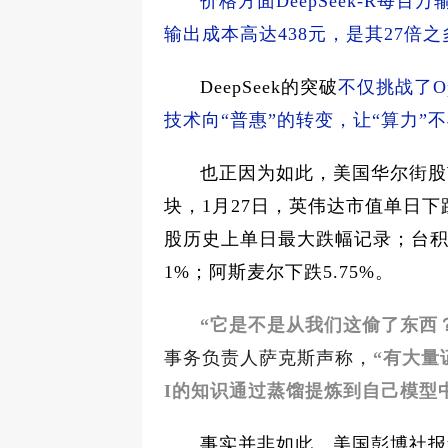
价格方面DeepSeek-R每百万
输出成本高达438元，是其27倍之
DeepSeek的突破
不仅挑战了O
技术向“普惠”的转变，让“算力”
也正因为如此，美国华尔街股
块，1月27日，英伟达市值单日下跌
股历史上单日最大跌幅记录；台积电下
1%；阿斯麦尔下跌5.75%。
“它是不是从我们这偷了东西
事务负责人萨克斯声称，
“有大量证
I的知识通过蒸馏提炼到自己模型中
事实并非如此。美国彭博社报道