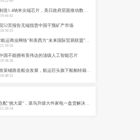
19:22:09
日本计划制造1.4纳米尖端芯片，美日政府层面推动数字供应链合作
19:44:42
院52页报告无端指责中国干预矿产市场
18:59:35
中国“全球航运商业网络”和美西方“未来国际贸易联盟”的航运数字博弈
21:59:56
中国不能拥有英伟达的顶级人工智能芯片
19:38:28
印度落地政策铺路造船业发展，航运巨头旗下船舶转籍印度
18:48:52
“大块头”仓配“挑大梁”，菜鸟升级大件家电一盘货解决方案全渠道发货
11:26:54