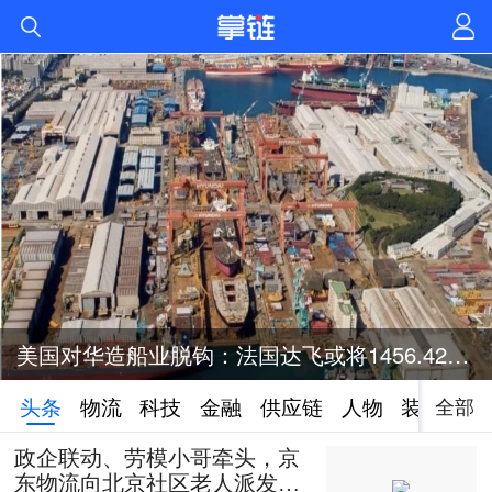
美国对华造船业脱钩：法国达飞或将1456.42亿元投资美国造船业
全部
头条
物流
科技
金融
供应链
人物
装备
政企联动、劳模小哥牵头，京
东物流向北京社区老人派发50