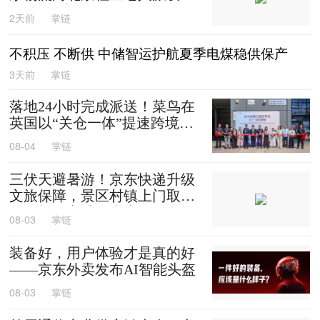
0箱平谷大桃
2天前
掌链
不积压 不断供 中储智运护航夏季电煤稳供保产
3天前
掌链
落地24小时完成派送！菜鸟在
英国以“关仓一体”提速跨境时
效
08-04
掌链
三伏天避暑游！京东快递升级
文旅保障，景区村镇上门取
送，机场车站行李直送
08-03
掌链
装备好，用户体验才是真的好
——京东外卖发布AI智能头盔
08-03
掌链