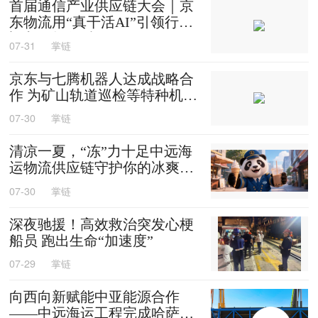
首届通信产业供应链大会｜京
东物流用“真干活AI”引领行业
迈入智能化时代
07-31
掌链
京东与七腾机器人达成战略合
作 为矿山轨道巡检等特种机器
人提供售后维修等服务
07-30
掌链
清凉一夏，“冻”力十足中远海
运物流供应链守护你的冰爽夏
天
07-30
掌链
深夜驰援！高效救治突发心梗
船员 跑出生命“加速度”
07-29
掌链
向西向新赋能中亚能源合作
——中远海运工程完成哈萨克