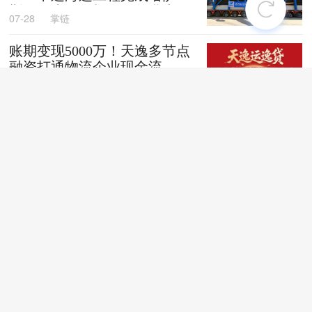
斯坦阿克套燃机项目首批大件
07-28
掌链
设备跨境发运
账期变现5000万！天逸多节点
融资打通物流企业现金流
07-28
掌链
全国首创！“无人车+地铁”同
城配送新模式落地深圳
07-28
掌链
苏商银行荣获亚洲银行家“中
国最佳贸易和供应链金融银行
（数字银行）”奖项
07-28
掌链
战台风、抢船期、破纪录，广
西中远海运物流护航692台国
产整车高效出口中东
07-27
卢静