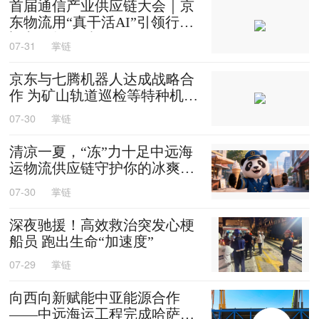
首届通信产业供应链大会｜京
东物流用“真干活AI”引领行业
迈入智能化时代
07-31
掌链
京东与七腾机器人达成战略合
作 为矿山轨道巡检等特种机器
人提供售后维修等服务
07-30
掌链
清凉一夏，“冻”力十足中远海
运物流供应链守护你的冰爽夏
天
07-30
掌链
深夜驰援！高效救治突发心梗
船员 跑出生命“加速度”
07-29
掌链
向西向新赋能中亚能源合作
——中远海运工程完成哈萨克