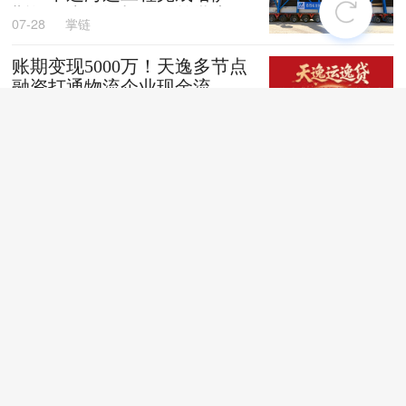
斯坦阿克套燃机项目首批大件
07-28
掌链
设备跨境发运
账期变现5000万！天逸多节点
融资打通物流企业现金流
07-28
掌链
全国首创！“无人车+地铁”同
城配送新模式落地深圳
07-28
掌链
苏商银行荣获亚洲银行家“中
国最佳贸易和供应链金融银行
（数字银行）”奖项
07-28
掌链
战台风、抢船期、破纪录，广
西中远海运物流护航692台国
产整车高效出口中东
07-27
卢静