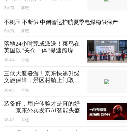
0箱平谷大桃
2天前
掌链
不积压 不断供 中储智运护航夏季电煤稳供保产
2天前
掌链
落地24小时完成派送！菜鸟在
英国以“关仓一体”提速跨境时
效
08-04
掌链
三伏天避暑游！京东快递升级
文旅保障，景区村镇上门取
送，机场车站行李直送
08-03
掌链
装备好，用户体验才是真的好
——京东外卖发布AI智能头盔
08-03
掌链