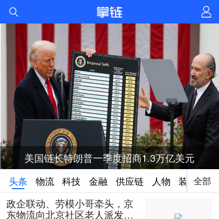
美国链长特朗普一季度招商1.3万亿美元
全部
头条
物流
科技
金融
供应链
人物
装备
政企联动、劳模小哥牵头，京
东物流向北京社区老人派发50