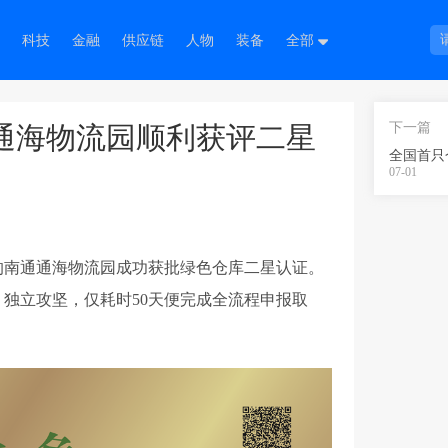
科技
金融
供应链
人物
装备
全部
下一篇
通通海物流园顺利获评二星
07-01
的南通通海物流园成功获批绿色仓库二星认证。
独立攻坚，仅耗时50天便完成全流程申报取
。