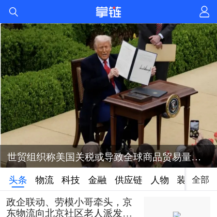
世贸组织称美国关税或导致全球商品贸易量萎缩1%
全部
头条
物流
科技
金融
供应链
人物
装备
政企联动、劳模小哥牵头，京
东物流向北京社区老人派发50