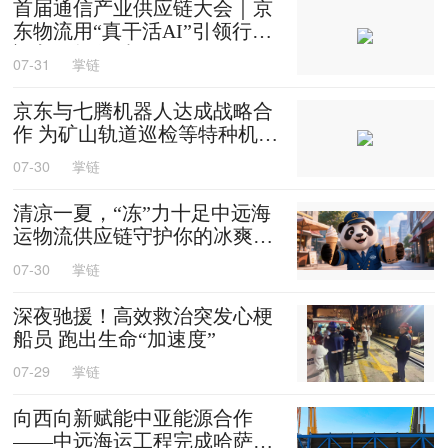
首届通信产业供应链大会｜京
东物流用“真干活AI”引领行业
迈入智能化时代
07-31
掌链
京东与七腾机器人达成战略合
作 为矿山轨道巡检等特种机器
人提供售后维修等服务
07-30
掌链
清凉一夏，“冻”力十足中远海
运物流供应链守护你的冰爽夏
天
07-30
掌链
深夜驰援！高效救治突发心梗
船员 跑出生命“加速度”
07-29
掌链
向西向新赋能中亚能源合作
——中远海运工程完成哈萨克