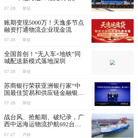
斯坦阿克套燃机项目首批大件
07-28
掌链
设备跨境发运
账期变现5000万！天逸多节点
融资打通物流企业现金流
07-28
掌链
全国首创！“无人车+地铁”同
城配送新模式落地深圳
07-28
掌链
苏商银行荣获亚洲银行家“中
国最佳贸易和供应链金融银行
（数字银行）”奖项
07-28
掌链
战台风、抢船期、破纪录，广
西中远海运物流护航692台国
产整车高效出口中东
07-27
卢静