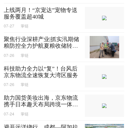
上线两月！“京宠达”宠物专送
服务覆盖超40城
07-27
掌链
聚焦行业深耕产业|抓实汛期储
粮防控全力护航夏粮收储转运
保供
07-26
掌链
科技助力全力以“复”！台风后
京东物流全速恢复大湾区服务
07-26
掌链
助力国货美妆出海，京东物流
携手日本趣天布局跨境一体化
供应链
07-24
掌链
避开远洋绕行，成都—阿加拉