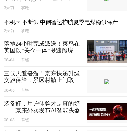
0箱平谷大桃
2天前
掌链
不积压 不断供 中储智运护航夏季电煤稳供保产
2天前
掌链
落地24小时完成派送！菜鸟在
英国以“关仓一体”提速跨境时
效
08-04
掌链
三伏天避暑游！京东快递升级
文旅保障，景区村镇上门取
送，机场车站行李直送
08-03
掌链
装备好，用户体验才是真的好
——京东外卖发布AI智能头盔
08-03
掌链