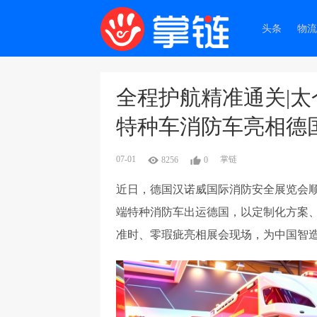
头条
物流
全程护航精准通关|
特种车消防车亮相德
07-01
掌链
8256
0
近日，德国汉诺威国际消防安全展览会
端特种消防车出运德国，以定制化方案
准时、零瑕疵亮相展会现场，为中国智