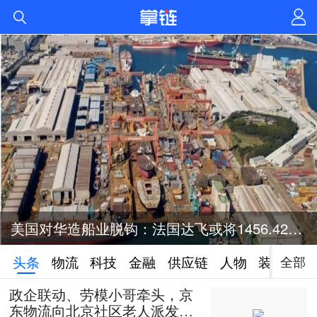
美国对华造船业脱钩：法国达飞或将1456.42亿元投资美国造船业
全部
头条
物流
科技
金融
供应链
人物
装备
政企联动、劳模小哥牵头，京
东物流向北京社区老人派发50