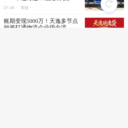
斯坦阿克套燃机项目首批大件
07-28
掌链
设备跨境发运
账期变现5000万！天逸多节点
融资打通物流企业现金流
07-28
掌链
全国首创！“无人车+地铁”同
城配送新模式落地深圳
07-28
掌链
苏商银行荣获亚洲银行家“中
国最佳贸易和供应链金融银行
（数字银行）”奖项
07-28
掌链
战台风、抢船期、破纪录，广
西中远海运物流护航692台国
产整车高效出口中东
07-27
卢静