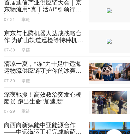
首届通信产业供应链大会｜京
东物流用“真干活AI”引领行业
迈入智能化时代
07-31
掌链
京东与七腾机器人达成战略合
作 为矿山轨道巡检等特种机器
人提供售后维修等服务
07-30
掌链
清凉一夏，“冻”力十足中远海
运物流供应链守护你的冰爽夏
天
07-30
掌链
深夜驰援！高效救治突发心梗
船员 跑出生命“加速度”
07-29
掌链
向西向新赋能中亚能源合作
——中远海运工程完成哈萨克