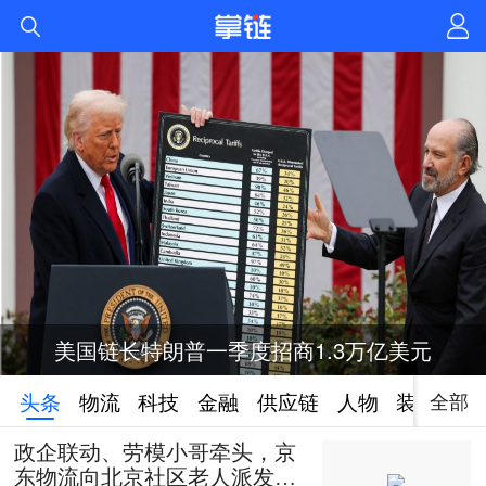
美国链长特朗普一季度招商1.3万亿美元
全部
头条
物流
科技
金融
供应链
人物
装备
政企联动、劳模小哥牵头，京
东物流向北京社区老人派发50