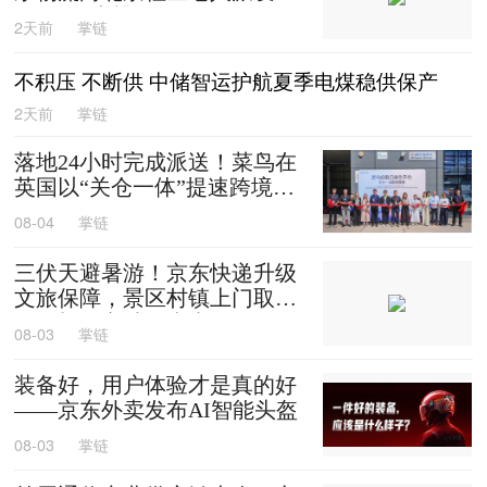
0箱平谷大桃
2天前
掌链
不积压 不断供 中储智运护航夏季电煤稳供保产
2天前
掌链
落地24小时完成派送！菜鸟在
英国以“关仓一体”提速跨境时
效
08-04
掌链
三伏天避暑游！京东快递升级
文旅保障，景区村镇上门取
送，机场车站行李直送
08-03
掌链
装备好，用户体验才是真的好
——京东外卖发布AI智能头盔
08-03
掌链