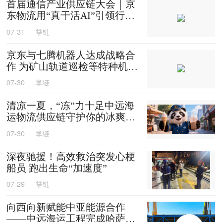
首届通信产业供应链大会｜京
东物流用“真干活AI”引领行业
迈入智能化时代
07-31
掌链
京东与七腾机器人达成战略合
作 为矿山轨道巡检等特种机器
人提供售后维修等服务
07-30
掌链
清凉一夏，“冻”力十足中远海
运物流供应链守护你的冰爽夏
天
07-30
掌链
深夜驰援！高效救治突发心梗
船员 跑出生命“加速度”
07-29
掌链
向西向新赋能中亚能源合作
——中远海运工程完成哈萨克