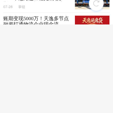
斯坦阿克套燃机项目首批大件
07-28
掌链
设备跨境发运
账期变现5000万！天逸多节点
融资打通物流企业现金流
07-28
掌链
全国首创！“无人车+地铁”同
城配送新模式落地深圳
07-28
掌链
苏商银行荣获亚洲银行家“中
国最佳贸易和供应链金融银行
（数字银行）”奖项
07-28
掌链
战台风、抢船期、破纪录，广
西中远海运物流护航692台国
产整车高效出口中东
07-27
卢静