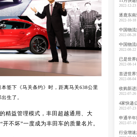
11月快
2022-12-23 
逐鹿东南
2022-10-18 
中国物流
2022-08-28 
中国物流
2022-08-22 
已是世界
2022-08-14 
首进世界
2022-08-04 
日本签下《马关条约》时，距离马关638公里
收购新进
2022-07-26 
郎出生了。
4家快递
2022-07-23 
的精益管理模式，丰田超越通用、大
申通半年
“开不坏”一度成为丰田车的质量名片。
2022-07-19 
行业增速