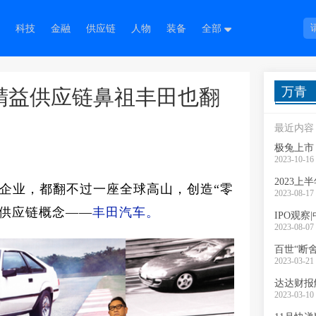
科技
金融
供应链
人物
装备
全部
万青
精益供应链鼻祖丰田也翻
最近内容
极兔上市
2023-10-16 
2023
企业，都翻不过一座全球高山，创造“零
2023-08-17 
益供应链概念——
丰田汽车。
IPO观
2023-08-07 
百世“断
2023-03-21 
达达财报
2023-03-10 