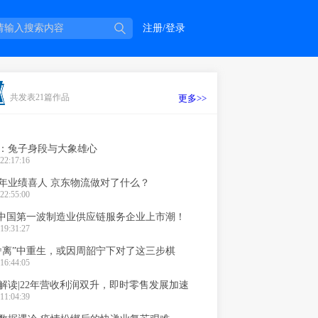
注册/登录
共发表21篇作品
更多>>
：兔子身段与大象雄心
22:17:16
上半年业绩喜人 京东物流做对了什么？
22:55:00
察|中国第一波制造业供应链服务企业上市潮！
19:31:27
舍离”中重生，或因周韶宁下对了这三步棋
16:44:05
解读|22年营收利润双升，即时零售发展加速
11:04:39