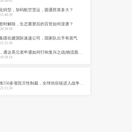
20:30:05
化转型，加码航空货运，圆通胜算多大？
11:40:29
暂时解除，生态重塑后的百世如何逆袭？
20:36:59
集团在建国际速递公司，国家队出手有底气
21:22:30
阿里加持，通达系元老申通如何打响复兴之战|物流股市汇
19:39:14
美欧对俄推550多项毁灭性制裁，全球供应链进入战争模式？
21:11:24