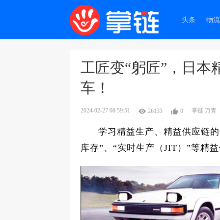
头条
物流
工匠变“躬匠”，日本
车！
2024-02-27 08:59:51
掌链 万青
26133
0
学习精益生产、精益供应链的
库存”、“实时生产（JIT）”等精