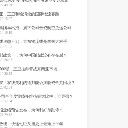
递数据遇冷 疫情松绑后的快递业复苏艰难
22:49:59
亚，王卫和喻渭蛟的国际物流赛跑
20:15:07
集团再出招，旗下公司合资航空货运公司
14:10:10
或许想不到，京东物流或是未来大对手
20:11:35
邮政第一，为何中国邮政没有存在感？
20:26:02
500强，王卫挂帅督战东南亚市场
19:56:15
展！双线失利的德邦能否摆脱资金荒困境？
20:02:04
公司半年度业绩多维指标大比拼，谁更强？
19:57:34
报业绩预告发布，为何利好却跌停？
21:29:12
放缓，快递七巨头遭史上最难上半年