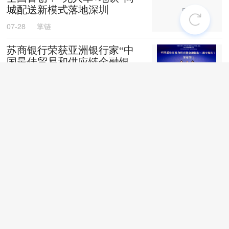
城配送新模式落地深圳
07-28
掌链
苏商银行荣获亚洲银行家“中
国最佳贸易和供应链金融银行
（数字银行）”奖项
07-28
掌链
战台风、抢船期、破纪录，广
西中远海运物流护航692台国
产整车高效出口中东
07-27
卢静
上线两月！“京宠达”宠物专送
服务覆盖超40城
07-27
掌链
聚焦行业深耕产业|抓实汛期储
粮防控全力护航夏粮收储转运