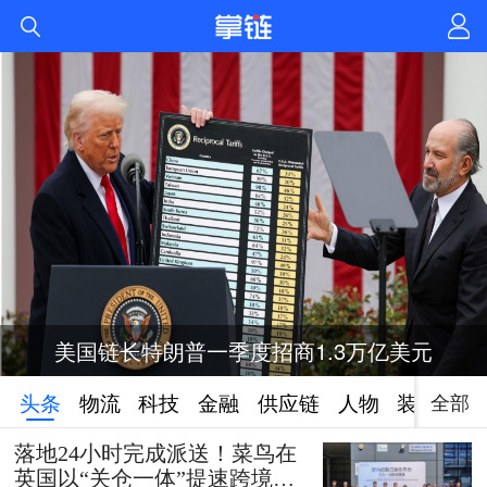
美国链长特朗普一季度招商1.3万亿美元
全部
头条
物流
科技
金融
供应链
人物
装备
落地24小时完成派送！菜鸟在
英国以“关仓一体”提速跨境时