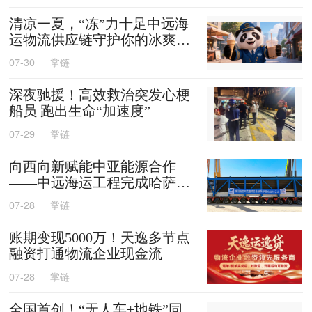
清凉一夏，“冻”力十足中远海
运物流供应链守护你的冰爽夏
天
07-30
掌链
深夜驰援！高效救治突发心梗
船员 跑出生命“加速度”
07-29
掌链
向西向新赋能中亚能源合作
——中远海运工程完成哈萨克
斯坦阿克套燃机项目首批大件
07-28
掌链
设备跨境发运
账期变现5000万！天逸多节点
融资打通物流企业现金流
07-28
掌链
全国首创！“无人车+地铁”同