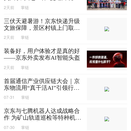
效
2天前
掌链
三伏天避暑游！京东快递升级
文旅保障，景区村镇上门取
送，机场车站行李直送
2天前
掌链
装备好，用户体验才是真的好
——京东外卖发布AI智能头盔
2天前
掌链
首届通信产业供应链大会｜京
东物流用“真干活AI”引领行业
迈入智能化时代
07-31
掌链
京东与七腾机器人达成战略合
作 为矿山轨道巡检等特种机器
人提供售后维修等服务
07-30
掌链