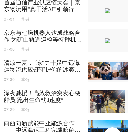
首届通信产业供应链大会｜京
东物流用“真干活AI”引领行业
迈入智能化时代
07-31
掌链
京东与七腾机器人达成战略合
作 为矿山轨道巡检等特种机器
人提供售后维修等服务
07-30
掌链
清凉一夏，“冻”力十足中远海
运物流供应链守护你的冰爽夏
天
07-30
掌链
深夜驰援！高效救治突发心梗
船员 跑出生命“加速度”
07-29
掌链
向西向新赋能中亚能源合作
——中远海运工程完成哈萨克