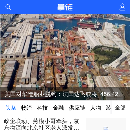
美国对华造船业脱钩：法国达飞或将1456.42亿元投资美国造船业
全部
头条
物流
科技
金融
供应链
人物
装备
政企联动、劳模小哥牵头，京
东物流向北京社区老人派发50