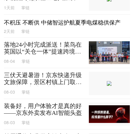
0箱平谷大桃
1天前
掌链
不积压 不断供 中储智运护航夏季电煤稳供保产
2天前
掌链
落地24小时完成派送！菜鸟在
英国以“关仓一体”提速跨境时
效
08-04
掌链
三伏天避暑游！京东快递升级
文旅保障，景区村镇上门取
送，机场车站行李直送
08-03
掌链
装备好，用户体验才是真的好
——京东外卖发布AI智能头盔
08-03
掌链