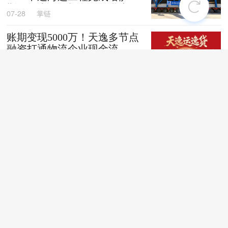
斯坦阿克套燃机项目首批大件
07-28
掌链
设备跨境发运
账期变现5000万！天逸多节点
融资打通物流企业现金流
07-28
掌链
全国首创！“无人车+地铁”同
城配送新模式落地深圳
07-28
掌链
苏商银行荣获亚洲银行家“中
国最佳贸易和供应链金融银行
（数字银行）”奖项
07-28
掌链
战台风、抢船期、破纪录，广
西中远海运物流护航692台国
产整车高效出口中东
07-27
卢静