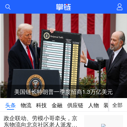
美国链长特朗普一季度招商1.3万亿美元
全部
头条
物流
科技
金融
供应链
人物
装备
政企联动、劳模小哥牵头，京
东物流向北京社区老人派发50