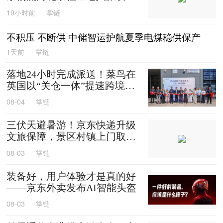
0箱平谷大桃
19小时前
掌链
不积压 不断供 中储智运护航夏季电煤稳供保产
1天前
掌链
落地24小时完成派送！菜鸟在
英国以“关仓一体”提速跨境时
效
08-04
掌链
三伏天避暑游！京东快递升级
文旅保障，景区村镇上门取
送，机场车站行李直送
08-03
掌链
装备好，用户体验才是真的好
——京东外卖发布AI智能头盔
08-03
掌链