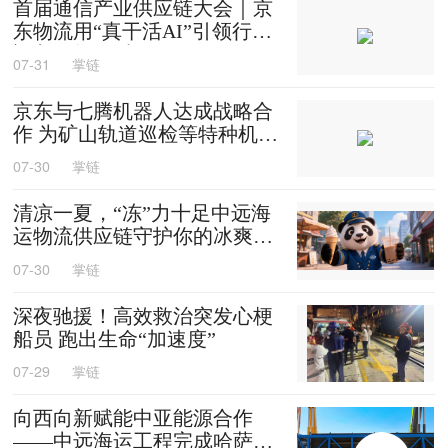
首届通信产业供应链大会｜京
东物流用“真干活AI”引领行业
迈入智能化时代
07-31
掌链
京东与七腾机器人达成战略合
作 为矿山轨道巡检等特种机器
人提供售后维修等服务
07-30
掌链
清凉一夏，“冻”力十足中远海
运物流供应链守护你的冰爽夏
天
07-30
掌链
深夜驰援！高效救治突发心梗
船员 跑出生命“加速度”
07-29
掌链
向西向新赋能中亚能源合作
——中远海运工程完成哈萨克