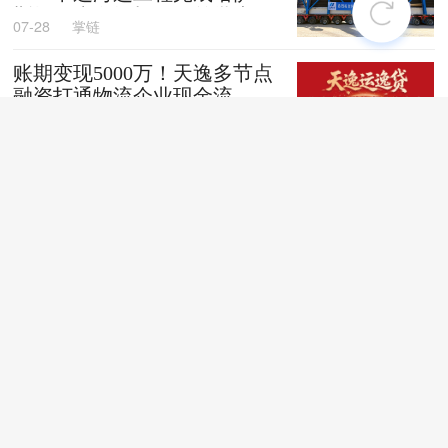
斯坦阿克套燃机项目首批大件
07-28
掌链
设备跨境发运
账期变现5000万！天逸多节点
融资打通物流企业现金流
07-28
掌链
全国首创！“无人车+地铁”同
城配送新模式落地深圳
07-28
掌链
苏商银行荣获亚洲银行家“中
国最佳贸易和供应链金融银行
（数字银行）”奖项
07-28
掌链
战台风、抢船期、破纪录，广
西中远海运物流护航692台国
产整车高效出口中东
07-27
卢静