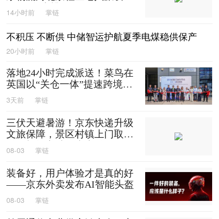
0箱平谷大桃
14小时前
掌链
不积压 不断供 中储智运护航夏季电煤稳供保产
20小时前
掌链
落地24小时完成派送！菜鸟在
英国以“关仓一体”提速跨境时
效
3天前
掌链
三伏天避暑游！京东快递升级
文旅保障，景区村镇上门取
送，机场车站行李直送
08-03
掌链
装备好，用户体验才是真的好
——京东外卖发布AI智能头盔
08-03
掌链