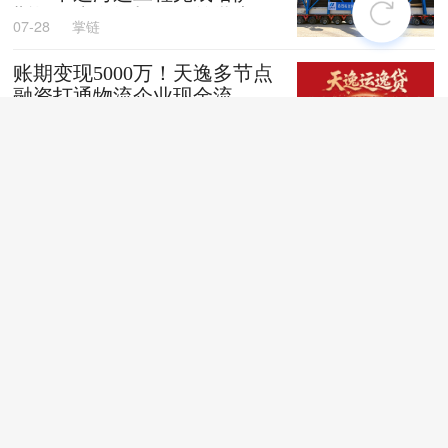
斯坦阿克套燃机项目首批大件
07-28
掌链
设备跨境发运
账期变现5000万！天逸多节点
融资打通物流企业现金流
07-28
掌链
全国首创！“无人车+地铁”同
城配送新模式落地深圳
07-28
掌链
苏商银行荣获亚洲银行家“中
国最佳贸易和供应链金融银行
（数字银行）”奖项
07-28
掌链
战台风、抢船期、破纪录，广
西中远海运物流护航692台国
产整车高效出口中东
07-27
卢静