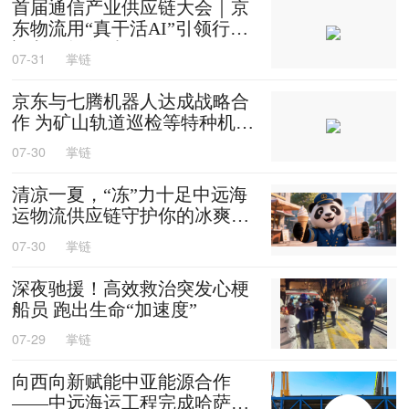
首届通信产业供应链大会｜京
东物流用“真干活AI”引领行业
迈入智能化时代
07-31
掌链
京东与七腾机器人达成战略合
作 为矿山轨道巡检等特种机器
人提供售后维修等服务
07-30
掌链
清凉一夏，“冻”力十足中远海
运物流供应链守护你的冰爽夏
天
07-30
掌链
深夜驰援！高效救治突发心梗
船员 跑出生命“加速度”
07-29
掌链
向西向新赋能中亚能源合作
——中远海运工程完成哈萨克