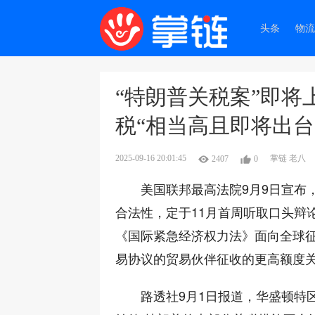
头条
物流
“特朗普关税案”即将
税“相当高且即将出台
2025-09-16 20:01:45
掌链 老八
2407
0
美国联邦最高法院9月9日宣布
合法性，定于11月首周听取口头辩论
《国际紧急经济权力法》面向全球征
易协议的贸易伙伴征收的更高额度关
路透社9月1日报道，华盛顿特