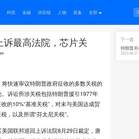
科技
金融
供应链
人物
装备
全部
下一篇
上诉最高法院，芯片关
”
2025-08-27 
，将快速审议特朗普政府征收的多数关税的
。诉讼所涉关税包括特朗普援引1977年
收的10%“基准关税”，对未与美国达成贸
税，以及所谓“芬太尼关税”。
区美国联邦巡回上诉法院8月29日裁定，唐