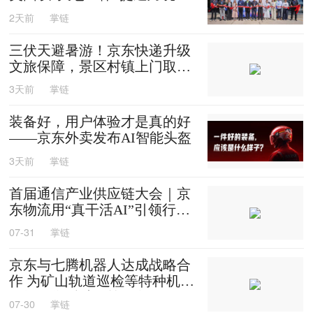
效
2天前
掌链
三伏天避暑游！京东快递升级
文旅保障，景区村镇上门取
送，机场车站行李直送
3天前
掌链
装备好，用户体验才是真的好
——京东外卖发布AI智能头盔
3天前
掌链
首届通信产业供应链大会｜京
东物流用“真干活AI”引领行业
迈入智能化时代
07-31
掌链
京东与七腾机器人达成战略合
作 为矿山轨道巡检等特种机器
人提供售后维修等服务
07-30
掌链