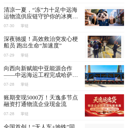
清凉一夏，“冻”力十足中远海
运物流供应链守护你的冰爽夏
天
07-30
掌链
深夜驰援！高效救治突发心梗
船员 跑出生命“加速度”
07-29
掌链
向西向新赋能中亚能源合作
——中远海运工程完成哈萨克
斯坦阿克套燃机项目首批大件
07-28
掌链
设备跨境发运
账期变现5000万！天逸多节点
融资打通物流企业现金流
07-28
掌链
全国首创！“无人车+地铁”同