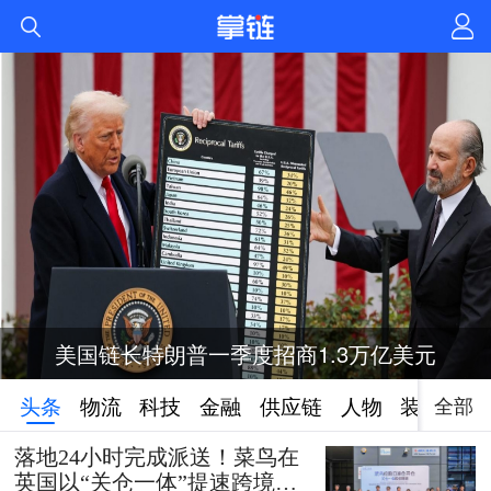
美国链长特朗普一季度招商1.3万亿美元
全部
头条
物流
科技
金融
供应链
人物
装备
落地24小时完成派送！菜鸟在
英国以“关仓一体”提速跨境时