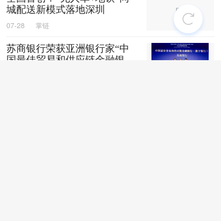
城配送新模式落地深圳
07-28
掌链
苏商银行荣获亚洲银行家“中
国最佳贸易和供应链金融银行
（数字银行）”奖项
07-28
掌链
战台风、抢船期、破纪录，广
西中远海运物流护航692台国
产整车高效出口中东
07-27
卢静
上线两月！“京宠达”宠物专送
服务覆盖超40城
07-27
掌链
聚焦行业深耕产业|抓实汛期储
粮防控全力护航夏粮收储转运