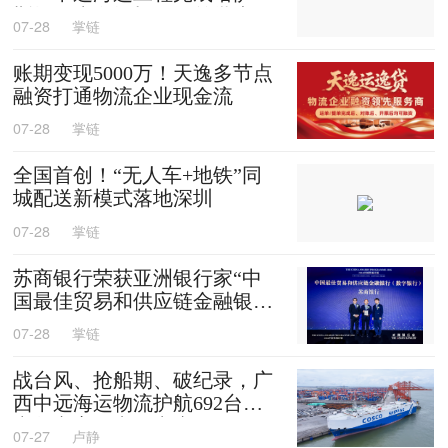
斯坦阿克套燃机项目首批大件
07-28
掌链
设备跨境发运
账期变现5000万！天逸多节点
融资打通物流企业现金流
07-28
掌链
全国首创！“无人车+地铁”同
城配送新模式落地深圳
07-28
掌链
苏商银行荣获亚洲银行家“中
国最佳贸易和供应链金融银行
（数字银行）”奖项
07-28
掌链
战台风、抢船期、破纪录，广
西中远海运物流护航692台国
产整车高效出口中东
07-27
卢静