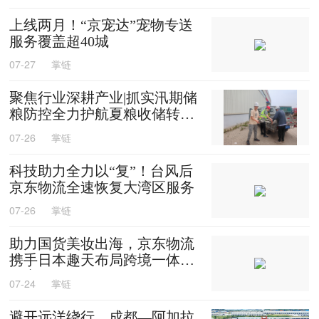
上线两月！“京宠达”宠物专送
服务覆盖超40城
07-27
掌链
聚焦行业深耕产业|抓实汛期储
粮防控全力护航夏粮收储转运
保供
07-26
掌链
科技助力全力以“复”！台风后
京东物流全速恢复大湾区服务
07-26
掌链
助力国货美妆出海，京东物流
携手日本趣天布局跨境一体化
供应链
07-24
掌链
避开远洋绕行，成都—阿加拉