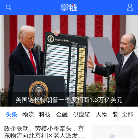
美国链长特朗普一季度招商1.3万亿美元
全部
头条
物流
科技
金融
供应链
人物
装备
政企联动、劳模小哥牵头，京
东物流向北京社区老人派发50