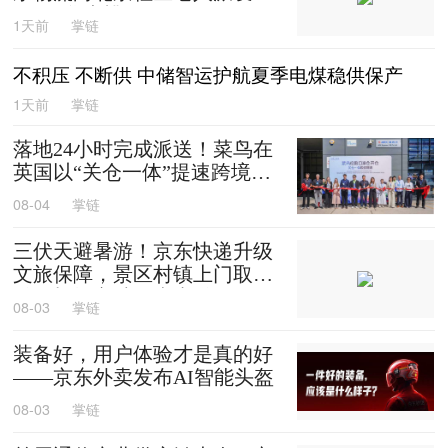
0箱平谷大桃
1天前
掌链
不积压 不断供 中储智运护航夏季电煤稳供保产
1天前
掌链
落地24小时完成派送！菜鸟在
英国以“关仓一体”提速跨境时
效
08-04
掌链
三伏天避暑游！京东快递升级
文旅保障，景区村镇上门取
送，机场车站行李直送
08-03
掌链
装备好，用户体验才是真的好
——京东外卖发布AI智能头盔
08-03
掌链