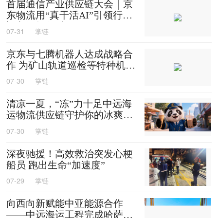
首届通信产业供应链大会｜京
东物流用“真干活AI”引领行业
迈入智能化时代
07-31
掌链
京东与七腾机器人达成战略合
作 为矿山轨道巡检等特种机器
人提供售后维修等服务
07-30
掌链
清凉一夏，“冻”力十足中远海
运物流供应链守护你的冰爽夏
天
07-30
掌链
深夜驰援！高效救治突发心梗
船员 跑出生命“加速度”
07-29
掌链
向西向新赋能中亚能源合作
——中远海运工程完成哈萨克