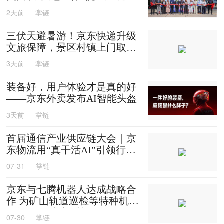
效
2天前
掌链
三伏天避暑游！京东快递升级
文旅保障，景区村镇上门取
送，机场车站行李直送
3天前
掌链
装备好，用户体验才是真的好
——京东外卖发布AI智能头盔
3天前
掌链
首届通信产业供应链大会｜京
东物流用“真干活AI”引领行业
迈入智能化时代
07-31
掌链
京东与七腾机器人达成战略合
作 为矿山轨道巡检等特种机器
人提供售后维修等服务
07-30
掌链