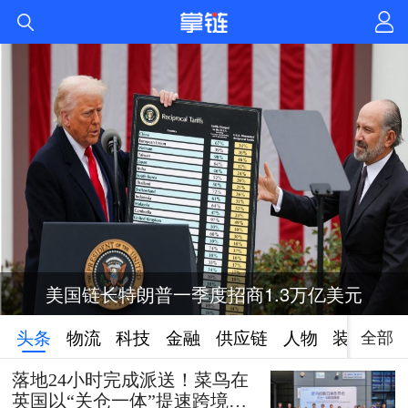
美国链长特朗普一季度招商1.3万亿美元
全部
头条
物流
科技
金融
供应链
人物
装备
落地24小时完成派送！菜鸟在
英国以“关仓一体”提速跨境时