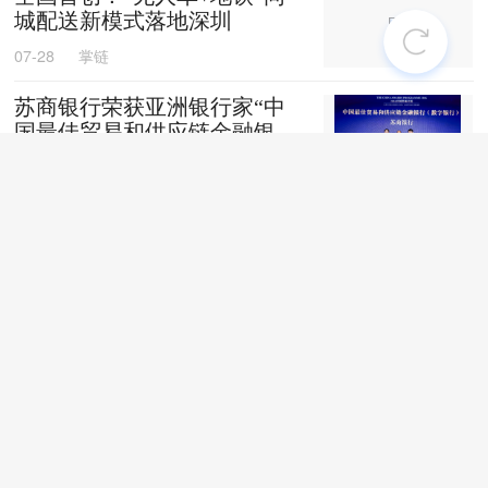
城配送新模式落地深圳
07-28
掌链
苏商银行荣获亚洲银行家“中
国最佳贸易和供应链金融银行
（数字银行）”奖项
07-28
掌链
战台风、抢船期、破纪录，广
西中远海运物流护航692台国
产整车高效出口中东
07-27
卢静
上线两月！“京宠达”宠物专送
服务覆盖超40城
07-27
掌链
聚焦行业深耕产业|抓实汛期储
粮防控全力护航夏粮收储转运