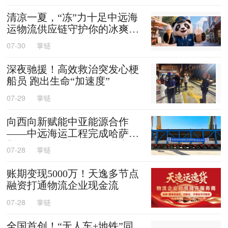
清凉一夏，“冻”力十足中远海
运物流供应链守护你的冰爽夏
天
07-30
掌链
深夜驰援！高效救治突发心梗
船员 跑出生命“加速度”
07-29
掌链
向西向新赋能中亚能源合作
——中远海运工程完成哈萨克
斯坦阿克套燃机项目首批大件
07-28
掌链
设备跨境发运
账期变现5000万！天逸多节点
融资打通物流企业现金流
07-28
掌链
全国首创！“无人车+地铁”同