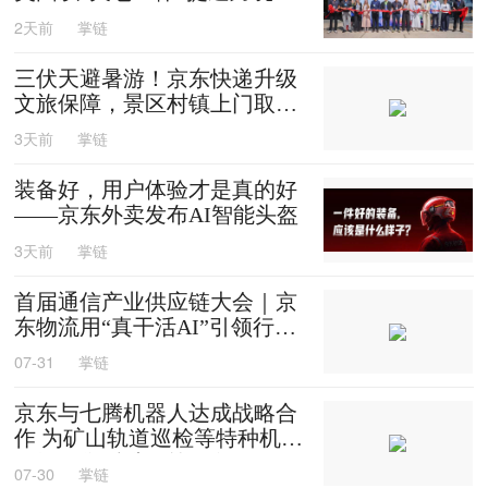
效
2天前
掌链
三伏天避暑游！京东快递升级
文旅保障，景区村镇上门取
送，机场车站行李直送
3天前
掌链
装备好，用户体验才是真的好
——京东外卖发布AI智能头盔
3天前
掌链
首届通信产业供应链大会｜京
东物流用“真干活AI”引领行业
迈入智能化时代
07-31
掌链
京东与七腾机器人达成战略合
作 为矿山轨道巡检等特种机器
人提供售后维修等服务
07-30
掌链