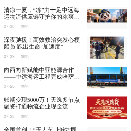
清凉一夏，“冻”力十足中远海
运物流供应链守护你的冰爽夏
天
07-30
掌链
深夜驰援！高效救治突发心梗
船员 跑出生命“加速度”
07-29
掌链
向西向新赋能中亚能源合作
——中远海运工程完成哈萨克
斯坦阿克套燃机项目首批大件
07-28
掌链
设备跨境发运
账期变现5000万！天逸多节点
融资打通物流企业现金流
07-28
掌链
全国首创！“无人车+地铁”同