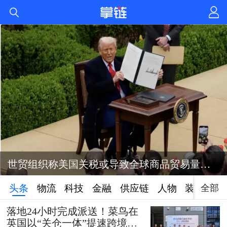
世贸组织称美国关税或导致全球商品贸易量萎缩1%
全部
头条
物流
科技
金融
供应链
人物
装备
落地24小时完成派送！菜鸟在
英国以“关仓一体”提速跨境时