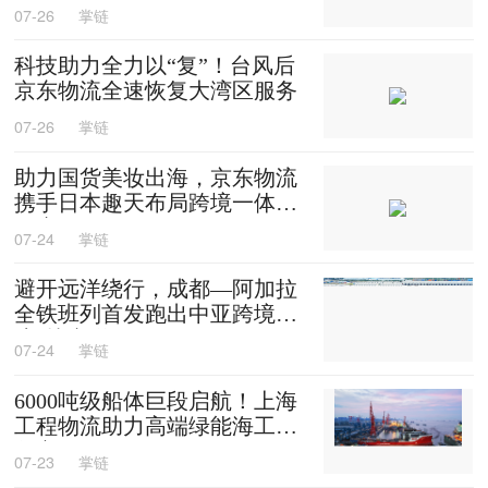
保供
07-26
掌链
科技助力全力以“复”！台风后
京东物流全速恢复大湾区服务
07-26
掌链
助力国货美妆出海，京东物流
携手日本趣天布局跨境一体化
供应链
07-24
掌链
避开远洋绕行，成都—阿加拉
全铁班列首发跑出中亚跨境物
流“快车道”
07-24
掌链
6000吨级船体巨段启航！上海
工程物流助力高端绿能海工装
备交付
07-23
掌链