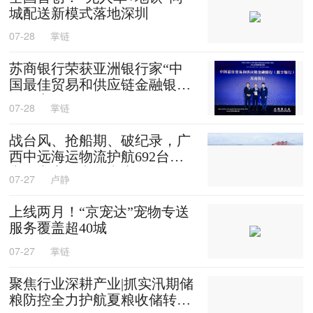
城配送新模式落地深圳
07-28
掌链
苏商银行荣获亚洲银行家“中
国最佳贸易和供应链金融银行
（数字银行）”奖项
07-28
掌链
战台风、抢船期、破纪录，广
西中远海运物流护航692台国
产整车高效出口中东
07-27
卢静
上线两月！“京宠达”宠物专送
服务覆盖超40城
07-27
掌链
聚焦行业深耕产业|抓实汛期储
粮防控全力护航夏粮收储转运